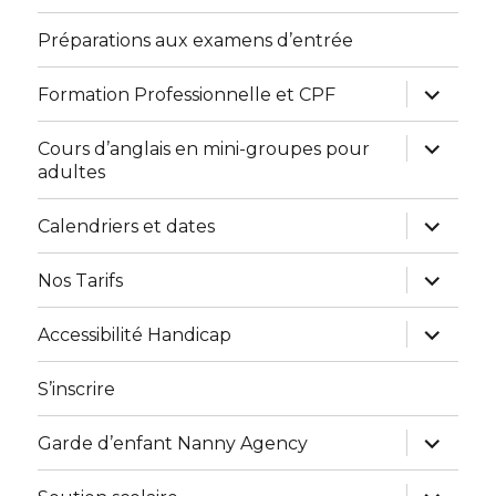
sous-
menu
Préparations aux examens d’entrée
ouvrir
Formation Professionnelle et CPF
le
sous-
menu
ouvrir
Cours d’anglais en mini-groupes pour
le
adultes
sous-
menu
ouvrir
Calendriers et dates
le
sous-
menu
ouvrir
Nos Tarifs
le
sous-
menu
ouvrir
Accessibilité Handicap
le
sous-
menu
S’inscrire
ouvrir
Garde d’enfant Nanny Agency
le
sous-
menu
ouvrir