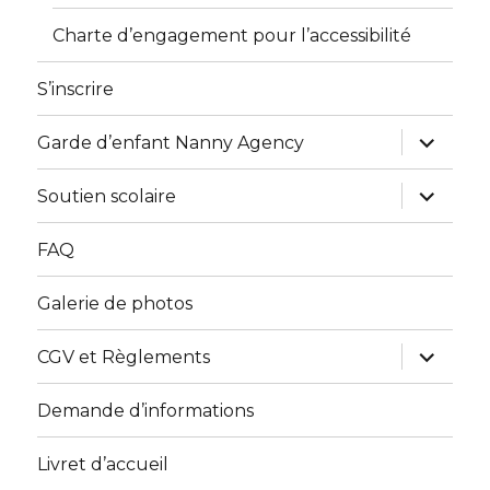
le
sous-
menu
ouvrir
Accessibilité Handicap
le
sous-
menu
Informations « L’accessibilité handicap »
Questionnaire handicap
Charte d’engagement pour l’accessibilité
S’inscrire
ouvrir
Garde d’enfant Nanny Agency
le
sous-
menu
ouvrir
Soutien scolaire
le
sous-
menu
FAQ
Galerie de photos