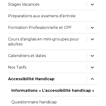
ouvrir
Bilingual Kids’ Club
le
sous-
menu
ouvrir
Collégiens / Lycéens
le
sous-
menu
English at School
ouvrir
Stages Vacances
le
sous-
menu
Préparations aux examens d’entrée
ouvrir
Formation Professionnelle et CPF
le
sous-
menu
ouvrir
Cours d’anglais en mini-groupes pour
le
adultes
sous-
menu
ouvrir
Calendriers et dates
le
sous-
menu
ouvrir
Nos Tarifs