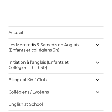
Accueil
ouvrir
Les Mercredis & Samedis en Anglais
le
(Enfants et collégiens 3h)
sous-
menu
ouvrir
Initiation à l’anglais (Enfants et
le
Collégiens 1h, 1h30)
sous-
menu