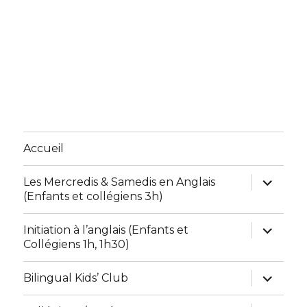
Accueil
ouvrir
Les Mercredis & Samedis en Anglais
le
(Enfants et collégiens 3h)
sous-
menu
ouvrir
Initiation à l’anglais (Enfants et
le
Collégiens 1h, 1h30)
sous-
menu
ouvrir
Bilingual Kids’ Club
le
sous-