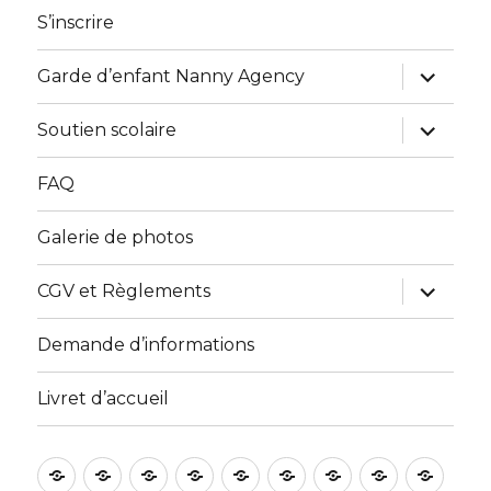
menu
S’inscrire
ouvrir
Garde d’enfant Nanny Agency
le
sous-
menu
ouvrir
Soutien scolaire
le
sous-
menu
FAQ
Galerie de photos
ouvrir
CGV et Règlements
le
sous-
menu
Demande d’informations
Livret d’accueil
Accueil
Les
Initiation
Bilingual
Collégiens
English
Stages
Préparati
Form