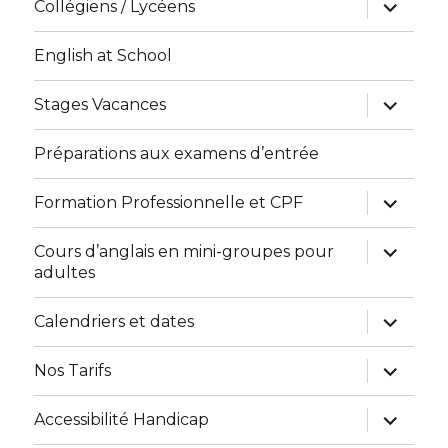
menu
ouvrir
Collégiens / Lycéens
le
sous-
menu
English at School
ouvrir
Stages Vacances
le
sous-
menu
Préparations aux examens d’entrée
ouvrir
Formation Professionnelle et CPF
le
sous-
menu
ouvrir
Cours d’anglais en mini-groupes pour
le
adultes
sous-
menu
ouvrir
Calendriers et dates
le
sous-
menu
ouvrir
Nos Tarifs
le
sous-
menu
ouvrir
Accessibilité Handicap
le
sous-