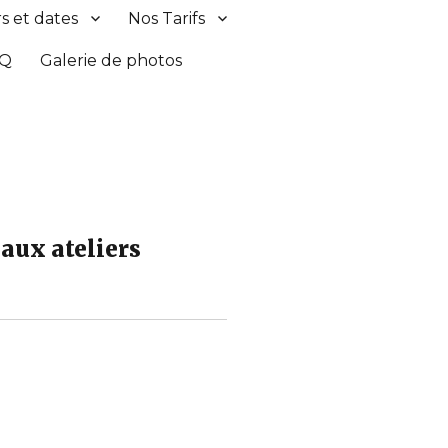
s et dates
Nos Tarifs
AQ
Galerie de photos
 aux ateliers